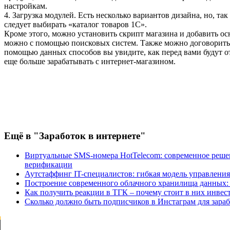
настройкам.
4. Загрузка модулей. Есть несколько вариантов дизайна, но, так
следует выбирать «каталог товаров 1С».
Кроме этого, можно установить скрипт магазина и добавить ос
можно с помощью поисковых систем. Также можно договоритьс
помощью данных способов вы увидите, как перед вами будут о
еще больше зарабатывать с интернет-магазином.
Ещё
в "Заработок в интернете"
Виртуальные SMS-номера HotTelecom: современное решен
верификации
Аутстаффинг IT-специалистов: гибкая модель управлени
Построение современного облачного хранилища данных: P
Как получить реакции в ТГК – почему стоит в них инвес
Сколько должно быть подписчиков в Инстаграм для зараб