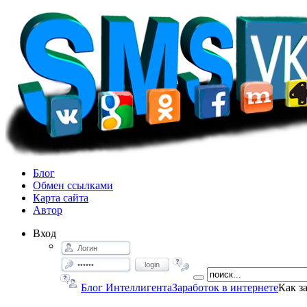
Блог
Обмен ссылками
Карта сайта
Автор
Вход
login
Блог Интеллигента
Заработок в интернете
Как з