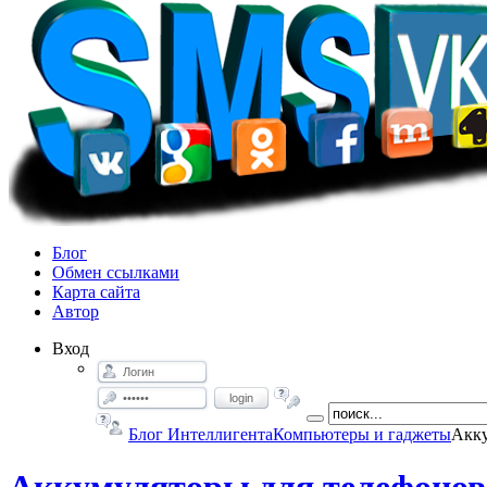
Блог
Обмен ссылками
Карта сайта
Автор
Вход
login
Блог Интеллигента
Компьютеры и гаджеты
Акку