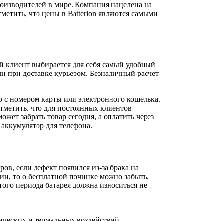
оизводителей в мире. Компания нацелена на
метить, что цены в Batterion являются самыми
й клиент выбирается для себя самый удобный
и при доставке курьером. Безналичный расчет
 с номером карты или электронного кошелька.
тметить, что для постоянных клиентов
жет забрать товар сегодня, а оплатить через
 аккумулятор для телефона.
ов, если дефект появился из-за брака на
ии, то о бесплатной починке можно забыть.
того периода батарея должна износиться не
ических и термальных воздействий.