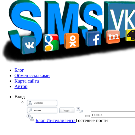
Блог
Обмен ссылками
Карта сайта
Автор
Вход
login
Блог Интеллигента
Гостевые посты