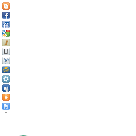
Истинная ценность человека измеряется в тех вещах, к кото