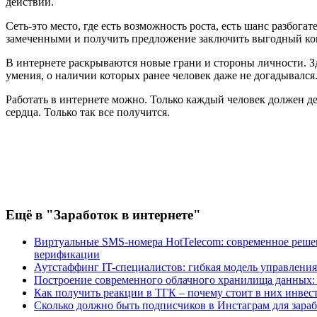
действий.
Сеть-это место, где есть возможность роста, есть шанс разбогат
замеченными и получить предложение заключить выгодный конт
В интернете раскрываются новые грани и стороны личности. Зд
умения, о наличии которых ранее человек даже не догадывался
Работать в интернете можно. Только каждый человек должен де
сердца. Только так все получится.
Ещё
в "Заработок в интернете"
Виртуальные SMS-номера HotTelecom: современное решен
верификации
Аутстаффинг IT-специалистов: гибкая модель управлени
Построение современного облачного хранилища данных: P
Как получить реакции в ТГК – почему стоит в них инвес
Сколько должно быть подписчиков в Инстаграм для зараб