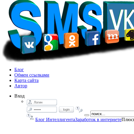
Блог
Обмен ссылками
Карта сайта
Автор
Вход
login
Блог Интеллигента
Заработок в интернете
Плюсы