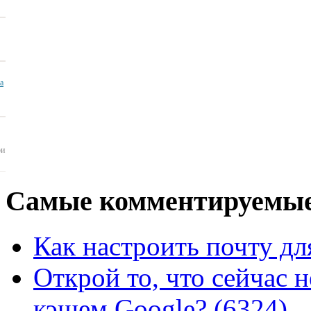
ua
ои
Самые
комментируемые
Как настроить почту для
Открой то, что сейчас н
кэшем Google? (6324)