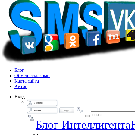
Блог
Обмен ссылками
Карта сайта
Автор
Вход
login
Блог Интеллигента