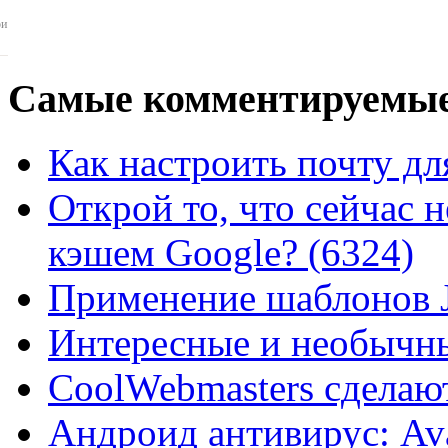
ои
Самые
комментируемые
Как настроить почту для
Открой то, что сейчас н
кэшем Google? (6324)
Применение шаблонов J
Интересные и необычны
CoolWebmasters сделаю
Андроид антивирус: Ava