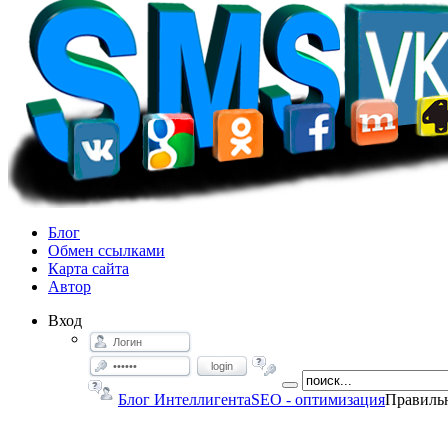
Блог
Обмен ссылками
Карта сайта
Автор
Вход
login
Блог Интеллигента
SEO - оптимизация
Правильн