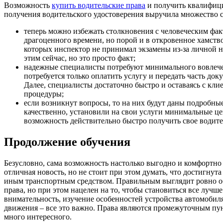
Возможность
купить водительские права
и получить квалифиц
получения водительского удостоверения выручила множество 
теперь можно избежать столкновения с человеческим фак
драгоценного времени, но порой и в откровенное хамство
которых инспектор не принимал экзамены из-за личной н
этим сейчас, но это просто факт;
надежные специалисты потребуют минимального вовлечен
потребуется только оплатить услугу и передать часть до
Далее, специалисты достаточно быстро и оставаясь с кли
процедуры;
если возникнут вопросы, то на них будут даны подробны
качественно, установили на свои услуги минимальные 
возможность действительно быстро получить свое водите
Продолжение обучения
Безусловно, сама возможность настолько выгодно и комфортно 
отличная новость, но не стоит при этом думать, что достигнут
иным транспортным средством. Правильным выглядит ровно об
права, но при этом нацелен на то, чтобы становиться все лучше
внимательность, изучение особенностей устройства автомобил
движения – все это важно. Права являются промежуточным пун
много интересного.