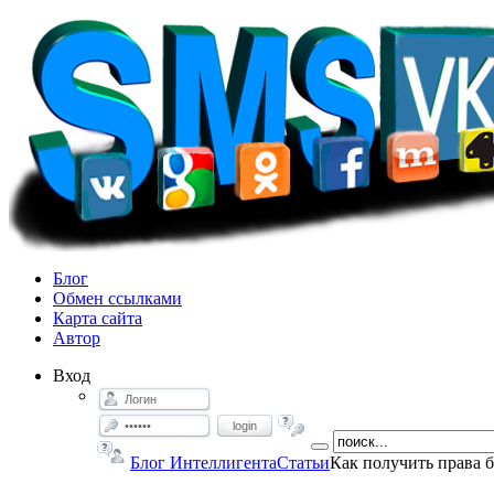
Блог
Обмен ссылками
Карта сайта
Автор
Вход
login
Блог Интеллигента
Статьи
Как получить права 