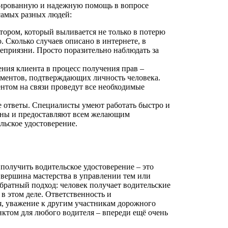
ированную и надежную помощь в вопросе
самых разных людей:
тором, который выливается не только в потерю
. Сколько случаев описано в интернете, в
еприязни. Просто поразительно наблюдать за
ия клиента в процесс получения прав –
кументов, подтверждающих личность человека.
ентом на связи проведут все необходимые
е ответы. Специалисты умеют работать быстро и
цены и предоставляют всем желающим
льское удостоверение.
получить водительское удостоверение – это
а вершина мастерства в управлении тем или
ратный подход: человек получает водительские
 в этом деле. Ответственность и
я, уважение к другим участникам дорожного
ктом для любого водителя – впереди ещё очень