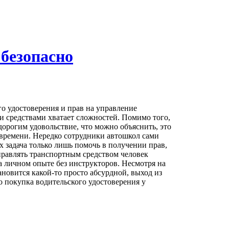
 безопасно
о удостоверения и прав на управление
 средствами хватает сложностей. Помимо того,
дорогим удовольствие, что можно объяснить, это
 времени. Нередко сотрудники автошкол сами
х задача только лишь помочь в получении прав,
правлять транспортным средством человек
на личном опыте без инструкторов. Несмотря на
тановится какой-то просто абсурдной, выход из
то покупка водительского удостоверения у