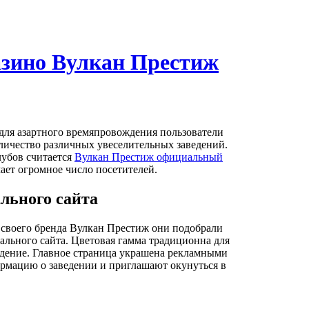
зино Вулкан Престиж
 для азартного времяпровождения пользователи
личество различных увеселительных заведений.
убов считается
Вулкан Престиж официальный
ет огромное число посетителей.
льного сайта
 своего бренда Вулкан Престиж они подобрали
льного сайта. Цветовая гамма традиционна для
едение. Главное страница украшена рекламными
рмацию о заведении и приглашают окунуться в