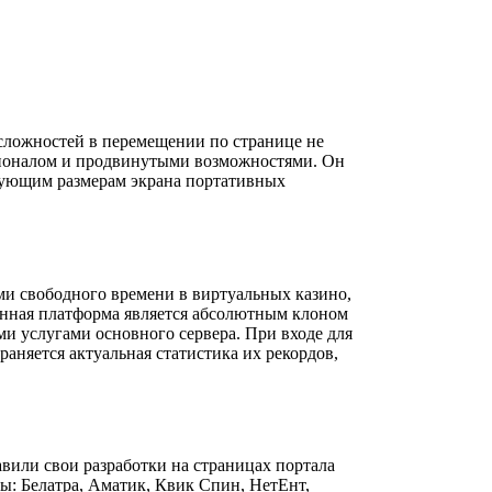
 сложностей в перемещении по странице не
ционалом и продвинутыми возможностями. Он
твующим размерам экрана портативных
ми свободного времени в виртуальных казино,
Данная платформа является абсолютным клоном
ми услугами основного сервера. При входе для
аняется актуальная статистика их рекордов,
авили свои разработки на страницах портала
: Белатра, Аматик, Квик Спин, НетЕнт,