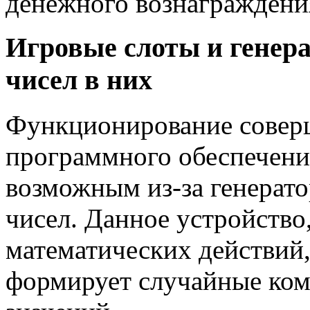
денежного вознаграждени
Игровые слоты и генер
чисел в них
Функционирование совер
программного обеспечения
возможным из-за генерат
чисел. Данное устройство
математических действий
формирует случайные ко