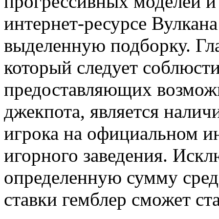
прогрессивных моделей и
интернет-ресурсе Вулкана
выделенную подборку. Гл
который следует соблюсти
предоставляющих возмож
джекпота, является налич
игрока на официальном и
игорного заведения. Иск
определенную сумму средс
ставки гемблер сможет ст