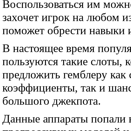
Воспользоваться им можно
захочет игрок на любом из
поможет обрести навыки и
В настоящее время попул
пользуются такие слоты, 
предложить гемблеру как
коэффициенты, так и шан
большого джекпота.
Данные аппараты попали в