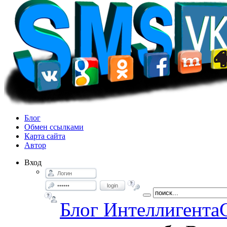
Блог
Обмен ссылками
Карта сайта
Автор
Вход
login
Блог Интеллигента