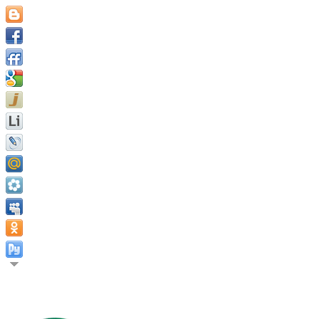
Бедный человек не тот, кто не имеет ни копейки, но то, кто 