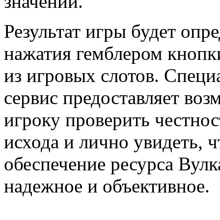
значений.
Результат игры будет опр
нажатия гемблером кнопк
из игровых слотов. Спец
сервис предоставляет во
игроку проверить честно
исхода и лично увидеть, 
обеспечение ресурса Вул
надежное и объективное.