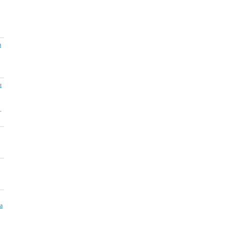
a
ы
-
ua