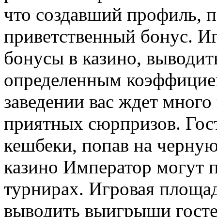
что создавший профиль, 
приветственный бонус. Иг
бонусы в казино, выводить
определенным коэффицие
заведении вас ждет много
приятных сюрпризов. Гос
кешбеки, попав на черну
казино Император могут п
турнирах. Игровая площад
выводить выигрыши госте