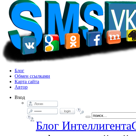
Блог
Обмен ссылками
Карта сайта
Автор
Вход
login
Блог Интеллигента