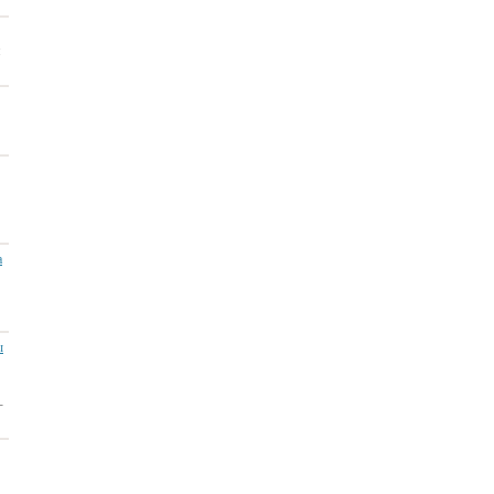
м
a
ы
-