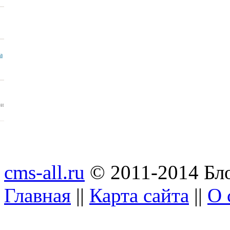
ua
ои
cms-all.ru
© 2011-2014 Бло
Главная
||
Карта сайта
||
О 