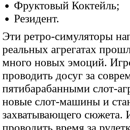
Фруктовый Коктейль;
Резидент.
Эти ретро-симуляторы на
реальных агрегатах прошл
много новых эмоций. Иг
проводить досуг за совр
пятибарабанными слот-агр
новые слот-машины и ста
захватывающего сюжета.
проводить время за рулет