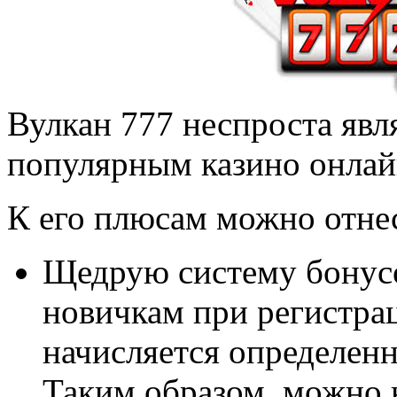
Вулкан 777 неспроста явл
популярным казино онлай
К его плюсам можно отне
Щедрую систему бонусо
новичкам при регистрац
начисляется определенн
Таким образом, можно н