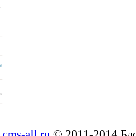
-
ua
ои
cms-all.ru
© 2011-2014 Бло