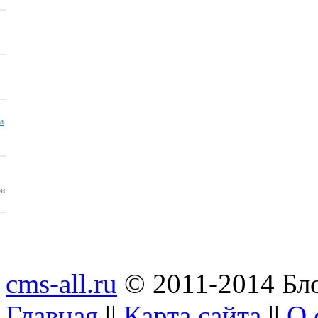
ua
ои
cms-all.ru
© 2011-2014 Бло
Главная
||
Карта сайта
||
О 