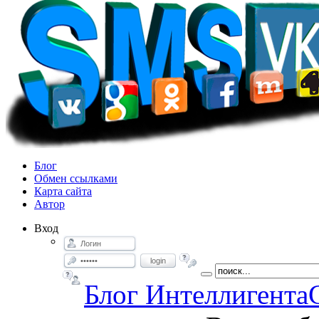
Блог
Обмен ссылками
Карта сайта
Автор
Вход
login
Блог Интеллигента