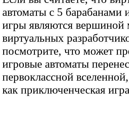
автоматы с 5 барабанами 
игры являются вершиной 
виртуальных разработчик
посмотрите, что может пр
игровые автоматы перенес
первоклассной вселенной,
как приключенческая игра