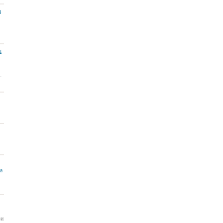
a
ы
-
ua
ои