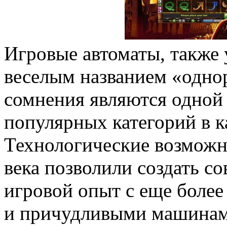
Игровые автоматы, также
веселым названием «однор
сомнения являются одной
популярных категорий в к
Технологические возможн
века позволили создать с
игровой опыт с еще боле
и причудливыми машинам