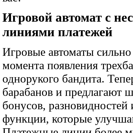
Игровой автомат с не
линиями платежей
Игровые автоматы сильно
момента появления трехб
однорукого бандита. Тепе
барабанов и предлагают 
бонусов, разновидностей 
функции, которые улучша
Платежные линии более м