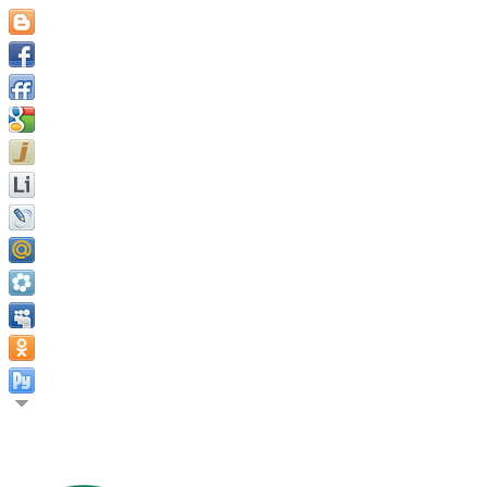
Трагедия жизни заключается не в том, что цель не достигнут