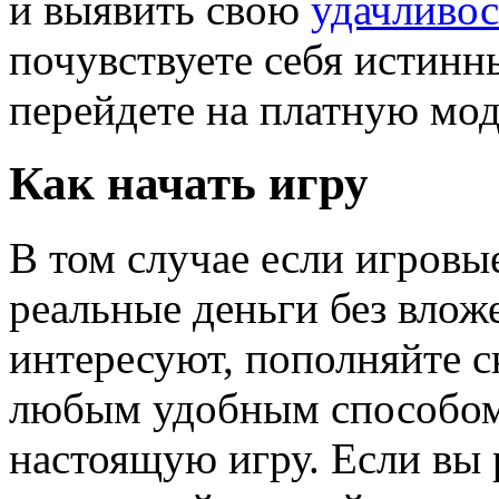
и выявить свою
удачливос
почувствуете себя истинн
перейдете на платную мод
Как начать игру
В том случае если игровы
реальные деньги без влож
интересуют, пополняйте с
любым удобным способом
настоящую игру. Если вы 