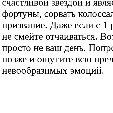
счастливой звездой и явл
фортуны, сорвать колосса
призвание. Даже если с 1 р
не смейте отчаиваться. В
просто не ваш день. Попр
позже и ощутите всю прел
невообразимых эмоций.