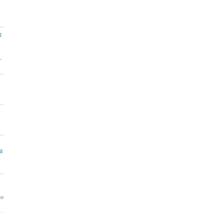
ы
-
ua
ои