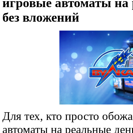
игровые автоматы на
без вложений
Для тех, кто просто обожа
автоматы на реальные ден