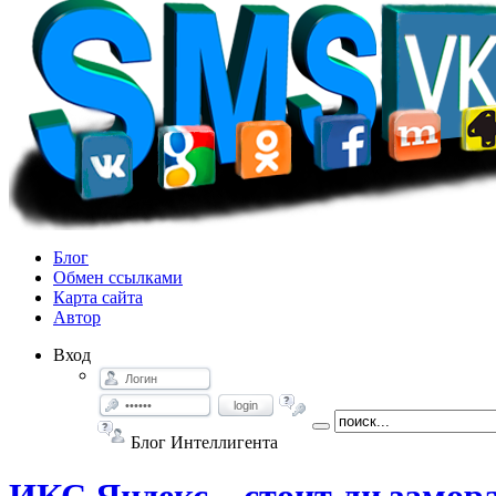
Блог
Обмен ссылками
Карта сайта
Автор
Вход
login
Блог Интеллигента